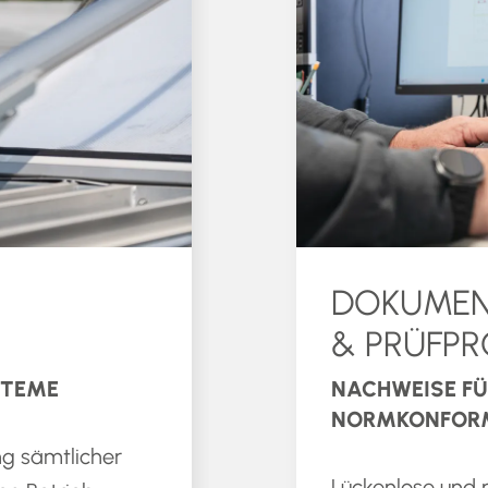
DOKUMEN
& PRÜFP
STEME
NACHWEISE FÜ
NORMKONFOR
g sämtlicher
Lückenlose und 